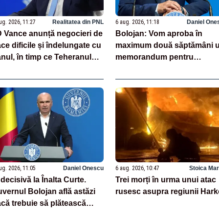
ug. 2026, 11:27
Realitatea din PNL
6 aug. 2026, 11:18
Daniel One
 Vance anunță negocieri de
Bolojan: Vom aproba în
ce dificile și îndelungate cu
maximum două săptămâni 
anul, în timp ce Teheranul
memorandum pentru
agă existența discuțiilor cu
angajarea personalului din
UA
creșele inaugurate
ug. 2026, 11:05
Daniel Onescu
6 aug. 2026, 10:47
Stoica Mar
 decisivă la Înalta Curte.
Trei morți în urma unui atac
vernul Bolojan află astăzi
rusesc asupra regiunii Har
că trebuie să plătească
roape un miliard de euro