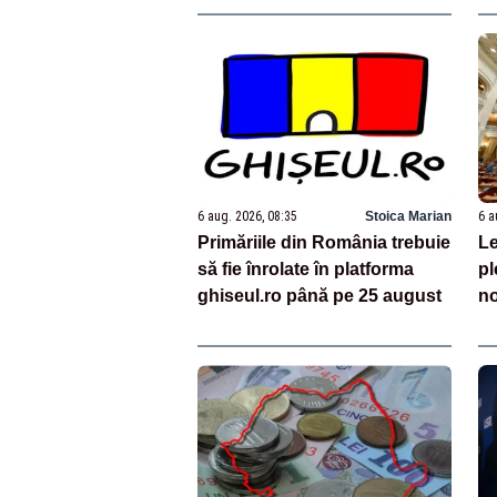
gr
6 aug. 2026, 08:35
Stoica Marian
6 a
Primăriile din România trebuie
Le
să fie înrolate în platforma
pl
ghiseul.ro până pe 25 august
no
pr
pr