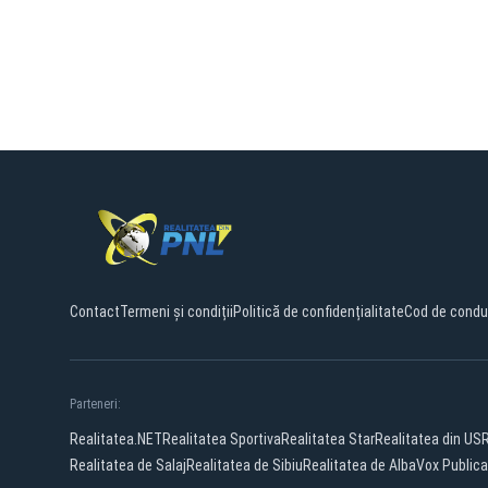
Contact
Termeni și condiții
Politică de confidențialitate
Cod de condu
Parteneri:
Realitatea.NET
Realitatea Sportiva
Realitatea Star
Realitatea din US
Realitatea de Salaj
Realitatea de Sibiu
Realitatea de Alba
Vox Publica