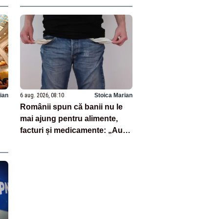
penuria de rachete – SURSE
ian
6 aug. 2026, 08:10
Stoica Marian
Românii spun că banii nu le
mai ajung pentru alimente,
facturi și medicamente: „Au
R
votat cu cine nu trebuie!”