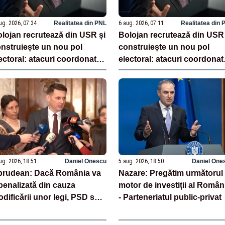
ug. 2026, 07:34
Realitatea din PNL
6 aug. 2026, 07:11
Realitatea din 
lojan recrutează din USR și
Bolojan recrutează din USR 
nstruiește un nou pol
construiește un nou pol
ectoral: atacuri coordonate
electoral: atacuri coordonat
ntru menținerea la putere
pentru menținerea la putere
ug. 2026, 18:51
Daniel Onescu
5 aug. 2026, 18:50
Daniel One
brudean: Dacă România va
Nazare: Pregătim următorul
 penalizată din cauza
motor de investiții al Român
dificării unor legi, PSD să
- Parteneriatul public-privat
i asume responsabilitatea