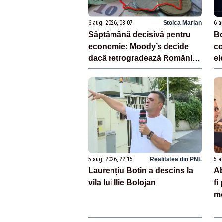
6 aug. 2026, 08:07
Stoica Marian
6 a
Săptămână decisivă pentru
Bo
economie: Moody’s decide
co
dacă retrogradează România
el
la junk
pe
5 aug. 2026, 22:15
Realitatea din PNL
5 a
Laurențiu Botin a descins la
A
vila lui Ilie Bolojan
fi
mo
îș