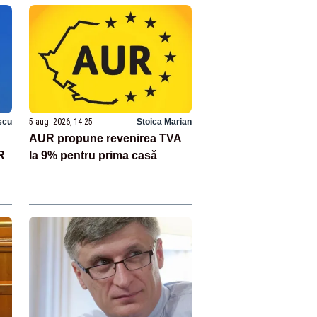
scu
5 aug. 2026, 14:25
Stoica Marian
AUR propune revenirea TVA
R
la 9% pentru prima casă