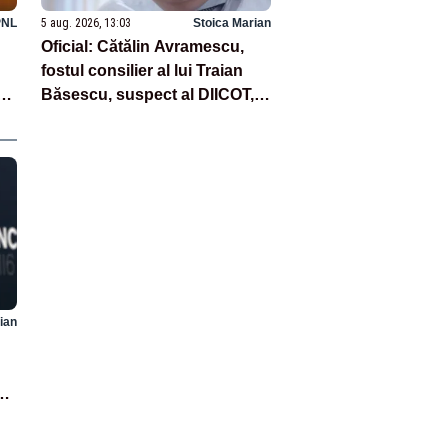
PNL
5 aug. 2026, 13:03
Stoica Marian
Oficial: Cătălin Avramescu,
fostul consilier al lui Traian
Băsescu, suspect al DIICOT,
pe pornografie infantilă
ian