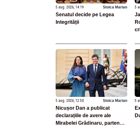
5 aug. 2026, 14:19
Stoica Marian
5 a
Senatul decide pe Legea
Ja
Integrității
Ro
cr
pe
fă
5 aug. 2026, 12:50
Stoica Marian
5 a
Nicușor Dan a publicat
Ex
declarațiile de avere ale
D
Mirabelei Grădinaru, partenera
sa de viață – DOCUMENTE