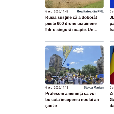
6 aug. 2026, 11:43
Realitatea din PNL
6 a
Rusia susține că a doborât
JD
peste 600 drone ucrainene
pa
într-o singură noapte. Un
Ir
centru logistic Wildberries,
ne
avariat VIDEO
S
6 aug. 2026, 11:12
Stoica Marian
6 a
Profesorii amenință că vor
Zi
boicota începerea noului an
Gu
școlar
da
ap