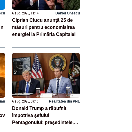
scu
6 aug. 2026, 11:14
Daniel Onescu
Ciprian Ciucu anunță 25 de
un
măsuri pentru economisirea
energiei la Primăria Capitalei
ian
6 aug. 2026, 09:13
Realitatea din PNL
Donald Trump a răbufnit
kov
împotriva șefului
Pentagonului: președintele,
enervat că i s-ar fi ascuns