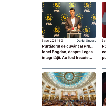
5 aug. 2026, 16:03
Daniel Onescu
5 a
Purtătorul de cuvânt al PNL,
PS
Ionel Bogdan, despre Legea
co
integrității: Au fost trecute
pu
amendamente profund
Co
neconstituționale
Co
-