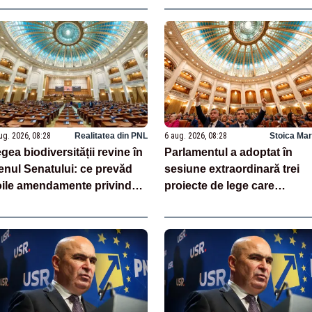
efierilor
ug. 2026, 08:28
Realitatea din PNL
6 aug. 2026, 08:28
Stoica Mar
gea biodiversității revine în
Parlamentul a adoptat în
enul Senatului: ce prevăd
sesiune extraordinară trei
ile amendamente privind
proiecte de lege care
oprietatea, economia și
reprezintă jaloane din PNR
oiectele strategice