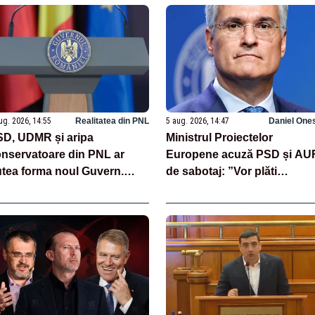
ug. 2026, 14:55
Realitatea din PNL
5 aug. 2026, 14:47
Daniel One
D, UDMR și aripa
Ministrul Proiectelor
nservatoare din PNL ar
Europene acuză PSD și AU
tea forma noul Guvern.
de sabotaj: ”Vor plăti
nsultări cruciale la
electoral”
troceni săptămâna viitoare
 SURSE