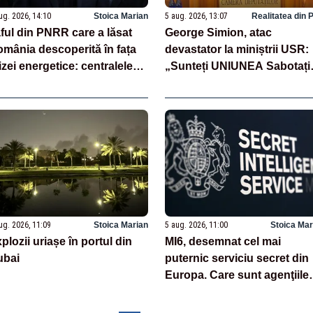
ug. 2026, 14:10
Stoica Marian
5 aug. 2026, 13:07
Realitatea din 
ful din PNRR care a lăsat
George Simion, atac
mânia descoperită în fața
devastator la miniștrii USR:
izei energetice: centralele
„Sunteți UNIUNEA Sabotați
 cărbune au fost închise
România!”
ră să fie înlocuite
ug. 2026, 11:09
Stoica Marian
5 aug. 2026, 11:00
Stoica Mar
plozii uriașe în portul din
MI6, desemnat cel mai
ubai
puternic serviciu secret din
Europa. Care sunt agenţiile
din Top 5