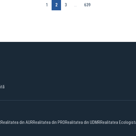
1
2
3
...
639
ită
R
Realitatea din AUR
Realitatea din PRO
Realitatea din UDMR
Realitatea Ecologist