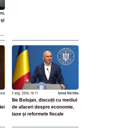
PNL
și
e
scu
5 aug. 2026, 16:11
Ionuț Nichita
Ilie Bolojan, discuții cu mediul
iei
de afaceri despre economie,
taxe și reformele fiscale