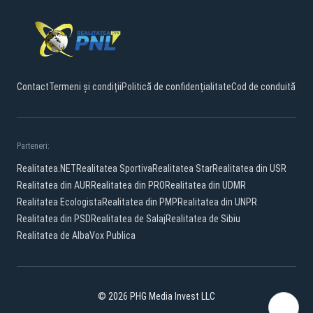
Contact
Termeni și condiții
Politică de confidențialitate
Cod de conduită
Parteneri:
Realitatea.NET
Realitatea Sportiva
Realitatea Star
Realitatea din USR
Realitatea din AUR
Realitatea din PRO
Realitatea din UDMR
Realitatea Ecologista
Realitatea din PMP
Realitatea din UNPR
Realitatea din PSD
Realitatea de Salaj
Realitatea de Sibiu
Realitatea de Alba
Vox Publica
© 2026 PHG Media Invest LLC
Facebook
YouTube