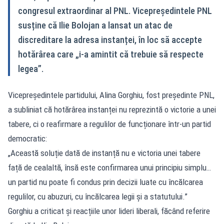
congresul extraordinar al PNL. Vicepreședintele PNL
susține că Ilie Bolojan a lansat un atac de
discreditare la adresa instanței, în loc să accepte
hotărârea care „i‑a amintit că trebuie să respecte
legea”.
Vicepreședintele partidului, Alina Gorghiu, fost președinte PNL,
a subliniat că hotărârea instanței nu reprezintă o victorie a unei
tabere, ci o reafirmare a regulilor de funcționare într-un partid
democratic:
„Această soluție dată de instanță nu e victoria unei tabere
față de cealaltă, însă este confirmarea unui principiu simplu…
un partid nu poate fi condus prin decizii luate cu încălcarea
regulilor, cu abuzuri, cu încălcarea legii și a statutului.”
Gorghiu a criticat și reacțiile unor lideri liberali, făcând referire