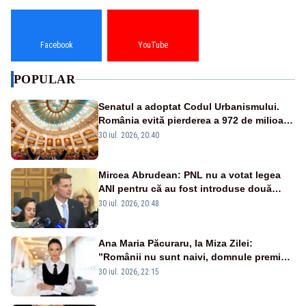
Facebook
YouTube
POPULAR
Senatul a adoptat Codul Urbanismului.
România evită pierderea a 972 de milioane
de euro din PNRR
30 iul. 2026, 20:40
Mircea Abrudean: PNL nu a votat legea
ANI pentru că au fost introduse două
amendamente faţă de propunerea de la
30 iul. 2026, 20:48
Camera Deputaţilor
Ana Maria Păcuraru, la Miza Zilei:
”Românii nu sunt naivi, domnule premier
Bolojan”
30 iul. 2026, 22:15