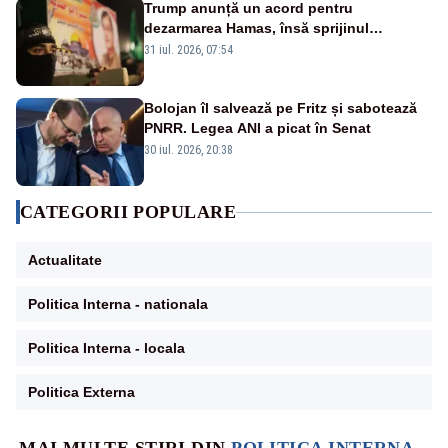
Trump anunță un acord pentru
dezarmarea Hamas, însă sprijinul
Israelului rămâne incert
31 iul. 2026, 07:54
Bolojan îl salvează pe Fritz și sabotează
PNRR. Legea ANI a picat în Senat
30 iul. 2026, 20:38
CATEGORII POPULARE
Actualitate
Politica Interna - nationala
Politica Interna - locala
Politica Externa