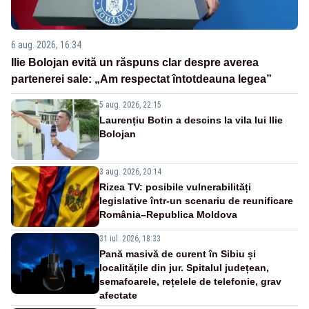
6 aug. 2026, 16:34
Ilie Bolojan evită un răspuns clar despre averea
partenerei sale: „Am respectat întotdeauna legea”
5 aug. 2026, 22:15
Laurențiu Botin a descins la vila lui Ilie
Bolojan
3 aug. 2026, 20:14
Rizea TV: posibile vulnerabilități
legislative într-un scenariu de reunificare
România–Republica Moldova
31 iul. 2026, 18:33
Pană masivă de curent în Sibiu și
localitățile din jur. Spitalul județean,
semafoarele, rețelele de telefonie, grav
afectate