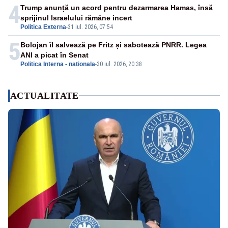
4
Trump anunță un acord pentru dezarmarea Hamas, însă
sprijinul Israelului rămâne incert
Politica Externa
-
31 iul. 2026, 07:54
5
Bolojan îl salvează pe Fritz și sabotează PNRR. Legea
ANI a picat în Senat
Politica Interna - nationala
-
30 iul. 2026, 20:38
ACTUALITATE