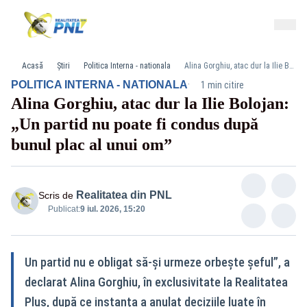
Acasă
Știri
Politica Interna - nationala
Alina Gorghiu, atac dur la Ilie Bolojan: „Un partid nu poate fi condus după bunul plac al unui om”
·
POLITICA INTERNA - NATIONALA
1 min citire
Alina Gorghiu, atac dur la Ilie Bolojan:
„Un partid nu poate fi condus după
bunul plac al unui om”
Realitatea din PNL
Scris de
Publicat:
9 iul. 2026, 15:20
Un partid nu e obligat să‑și urmeze orbește șeful”, a
declarat Alina Gorghiu, în exclusivitate la Realitatea
Plus, după ce instanța a anulat deciziile luate în