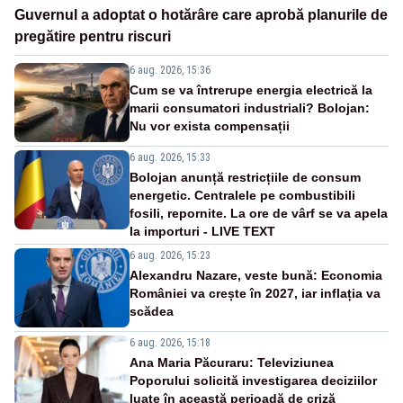
Guvernul a adoptat o hotărâre care aprobă planurile de
pregătire pentru riscuri
6 aug. 2026, 15:36
Cum se va întrerupe energia electrică la
marii consumatori industriali? Bolojan:
Nu vor exista compensații
6 aug. 2026, 15:33
Bolojan anunță restricțiile de consum
energetic. Centralele pe combustibili
fosili, repornite. La ore de vârf se va apela
la importuri - LIVE TEXT
6 aug. 2026, 15:23
Alexandru Nazare, veste bună: Economia
României va crește în 2027, iar inflația va
scădea
6 aug. 2026, 15:18
Ana Maria Păcuraru: Televiziunea
Poporului solicită investigarea deciziilor
luate în această perioadă de criză