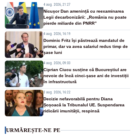
4 aug. 2026, 21:27
Nicușor Dan amenință cu reexaminarea
Legii decarbonizării: „România nu poate
pierde miliarde din PNRR”
4 aug. 2026, 16:19
Dominic Fritz își păstrează mandatul de
primar, dar va avea salariul redus timp de
șase luni
4 aug. 2026, 09:03
Ciprian Ciucu susține că Bucureștiul are
nevoie de încă cinci-șase ani de investiții
în infrastructură
3 aug. 2026, 16:22
Decizie nefavorabilă pentru Diana
Șoșoacă la Tribunalul UE. Suspendarea
ridicării imunității, respinsă
URMĂREȘTE-NE PE