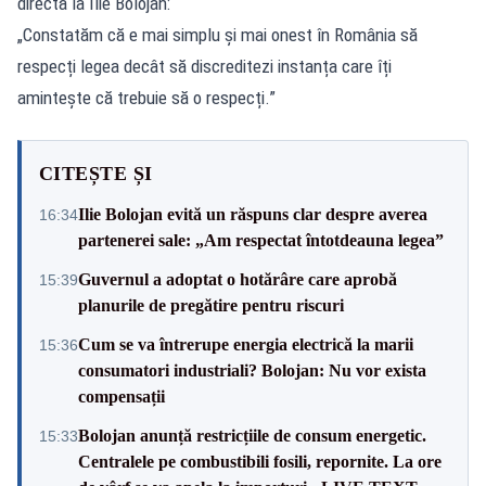
directă la Ilie Bolojan:
„Constatăm că e mai simplu și mai onest în România să
respecți legea decât să discreditezi instanța care îți
amintește că trebuie să o respecți.”
CITEȘTE ȘI
Ilie Bolojan evită un răspuns clar despre averea
16:34
partenerei sale: „Am respectat întotdeauna legea”
Guvernul a adoptat o hotărâre care aprobă
15:39
planurile de pregătire pentru riscuri
Cum se va întrerupe energia electrică la marii
15:36
consumatori industriali? Bolojan: Nu vor exista
compensații
Bolojan anunță restricțiile de consum energetic.
15:33
Centralele pe combustibili fosili, repornite. La ore