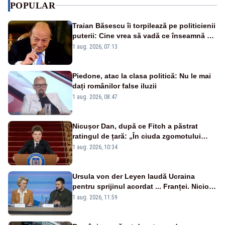
POPULAR
Traian Băsescu îi torpilează pe politicienii
puterii: Cine vrea să vadă ce înseamnă să
fii prost, se uită la România
1 aug. 2026, 07:13
Piedone, atac la clasa politică: Nu le mai
dați românilor false iluzii
1 aug. 2026, 08:47
Nicușor Dan, după ce Fitch a păstrat
ratingul de țară: „În ciuda zgomotului
politic, România funcționează”
1 aug. 2026, 10:34
Ursula von der Leyen laudă Ucraina
pentru sprijinul acordat ... Franței. Nicio
reacție privind ajutorul energetic promis
1 aug. 2026, 11:59
României