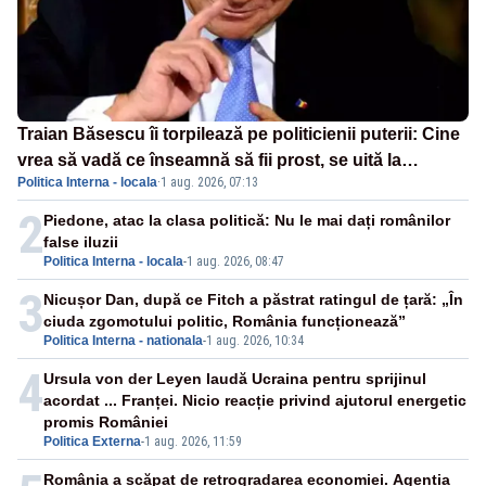
Traian Băsescu îi torpilează pe politicienii puterii: Cine
vrea să vadă ce înseamnă să fii prost, se uită la
Politica Interna - locala
·
1 aug. 2026, 07:13
România
2
Piedone, atac la clasa politică: Nu le mai dați românilor
false iluzii
Politica Interna - locala
-
1 aug. 2026, 08:47
3
Nicușor Dan, după ce Fitch a păstrat ratingul de țară: „În
ciuda zgomotului politic, România funcționează”
Politica Interna - nationala
-
1 aug. 2026, 10:34
4
Ursula von der Leyen laudă Ucraina pentru sprijinul
acordat ... Franței. Nicio reacție privind ajutorul energetic
promis României
Politica Externa
-
1 aug. 2026, 11:59
România a scăpat de retrogradarea economiei. Agenția