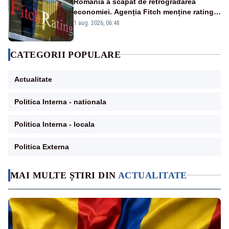
România a scăpat de retrogradarea
economiei. Agenția Fitch menține ratingul
„BBB-” cu perspectivă negativă
1 aug. 2026, 06:48
CATEGORII POPULARE
Actualitate
Politica Interna - nationala
Politica Interna - locala
Politica Externa
MAI MULTE ȘTIRI DIN
ACTUALITATE