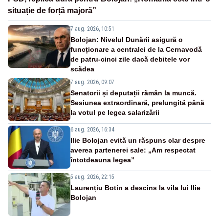
situație de forță majoră”
7 aug. 2026, 10:51
Bolojan: Nivelul Dunării asigură o
funcționare a centralei de la Cernavodă
de patru-cinci zile dacă debitele vor
scădea
7 aug. 2026, 09:07
Senatorii și deputații rămân la muncă.
Sesiunea extraordinară, prelungită până
la votul pe legea salarizării
6 aug. 2026, 16:34
Ilie Bolojan evită un răspuns clar despre
averea partenerei sale: „Am respectat
întotdeauna legea”
5 aug. 2026, 22:15
Laurențiu Botin a descins la vila lui Ilie
Bolojan