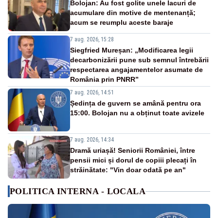
Bolojan: Au fost golite unele lacuri de
acumulare din motive de mentenanță;
acum se reumplu aceste baraje
7 aug. 2026, 15:28
Siegfried Mureșan: „Modificarea legii
decarbonizării pune sub semnul întrebării
respectarea angajamentelor asumate de
România prin PNRR”
7 aug. 2026, 14:51
Ședința de guvern se amână pentru ora
15:00. Bolojan nu a obținut toate avizele
7 aug. 2026, 14:34
Dramă uriașă! Seniorii României, între
pensii mici și dorul de copiii plecați în
străinătate: "Vin doar odată pe an"
POLITICA INTERNA - LOCALA