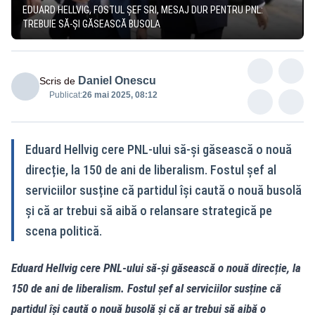
EDUARD HELLVIG, FOSTUL ȘEF SRI, MESAJ DUR PENTRU PNL:
TREBUIE SĂ-ȘI GĂSEASCĂ BUSOLA
Daniel Onescu
Scris de
Publicat:
26 mai 2025, 08:12
Eduard Hellvig cere PNL-ului să-și găsească o nouă
direcție, la 150 de ani de liberalism. Fostul șef al
serviciilor susține că partidul își caută o nouă busolă
și că ar trebui să aibă o relansare strategică pe
scena politică.
Eduard Hellvig cere PNL-ului să-și găsească o nouă direcție, la
150 de ani de liberalism. Fostul șef al serviciilor susține că
partidul își caută o nouă busolă și că ar trebui să aibă o