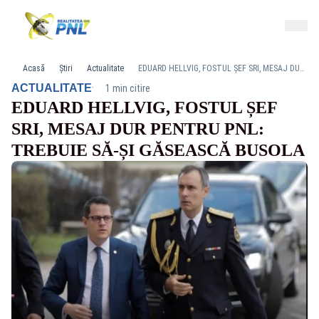
Acasă
Știri
Actualitate
EDUARD HELLVIG, FOSTUL ȘEF SRI, MESAJ DUR PENTRU PNL: TREBUIE SĂ-ȘI GĂSEASCĂ BUSOLA
·
ACTUALITATE
1 min citire
EDUARD HELLVIG, FOSTUL ȘEF
SRI, MESAJ DUR PENTRU PNL:
TREBUIE SĂ-ȘI GĂSEASCĂ BUSOLA