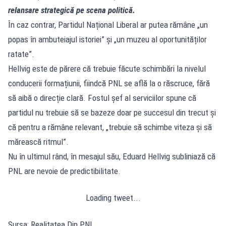
relansare strategică pe scena politică.
În caz contrar, Partidul Național Liberal ar putea rămâne „un
popas în ambuteiajul istoriei” și „un muzeu al oportunităților
ratate”.
Hellvig este de părere că trebuie făcute schimbări la nivelul
conducerii formațiunii, fiindcă PNL se află la o răscruce, fără
să aibă o direcție clară. Fostul șef al serviciilor spune că
partidul nu trebuie să se bazeze doar pe succesul din trecut și
că pentru a rămâne relevant, „trebuie să schimbe viteza și să
mărească ritmul”.
Nu în ultimul rând, în mesajul său, Eduard Hellvig subliniază că
PNL are nevoie de predictibilitate.
Loading tweet...
Sursa: Realitatea Din PNL