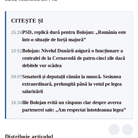
CITEȘTE ȘI
PSD, replică dură pentru Bolojan: „România este
15:26
într-o situație de forță majoră”
Bolojan: Nivelul Dunării asigură o funcționare a
10:51
centralei de la Cernavodă de patru-cinci zile dacă
debitele vor scădea
Senatorii și deputații rămân la muncă. Sesiunea
09:07
extraordinară, prelungită până la votul pe legea
salarizării
Ilie Bolojan evită un răspuns clar despre averea
16:34
partenerei sale: „Am respectat întotdeauna legea”
Distribuie articolul