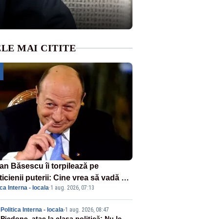
LE MAI CITITE
ian Băsescu îi torpilează pe
ticienii puterii: Cine vrea să vadă ce
ica Interna - locala
·
1 aug. 2026, 07:13
amnă să fii prost, se uită la
ânia
Politica Interna - locala
-
1 aug. 2026, 08:47
Piedone, atac la clasa politică: Nu le