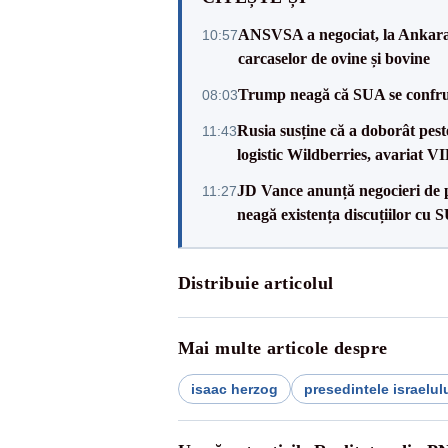
ANSVSA a negociat, la Ankara, 
10:57
carcaselor de ovine și bovine
Trump neagă că SUA se confru
08:03
Rusia susține că a doborât pes
11:43
logistic Wildberries, avariat 
JD Vance anunță negocieri de pa
11:27
neagă existența discuțiilor cu 
Distribuie articolul
Mai multe articole despre
isaac herzog
presedintele israelul