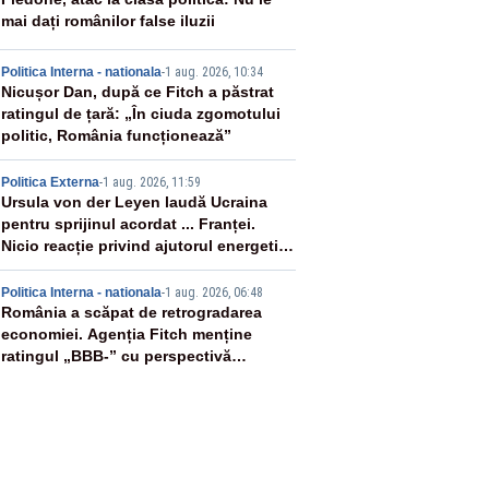
2
mai dați românilor false iluzii
3
Politica Interna - nationala
-
1 aug. 2026, 10:34
Nicușor Dan, după ce Fitch a păstrat
ratingul de țară: „În ciuda zgomotului
politic, România funcționează”
4
Politica Externa
-
1 aug. 2026, 11:59
Ursula von der Leyen laudă Ucraina
pentru sprijinul acordat ... Franței.
Nicio reacție privind ajutorul energetic
promis României
5
Politica Interna - nationala
-
1 aug. 2026, 06:48
România a scăpat de retrogradarea
economiei. Agenția Fitch menține
ratingul „BBB-” cu perspectivă
negativă