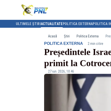
ULTIMELE ȘTIRI
ACTUALITATE
POLITICA EXTERNA
POLITICA I
Acasă
Știri
Politica Externa
Preș
·
POLITICA EXTERNA
2 min citire
Președintele Isra
primit la Cotroce
27 iun. 2026, 10:46