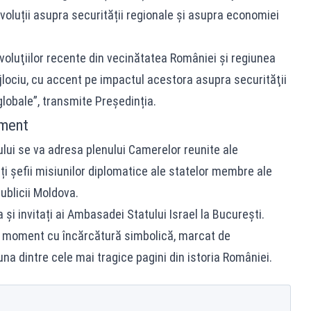
evoluții asupra securității regionale și asupra economiei
voluţiilor recente din vecinătatea României şi regiunea
ijlociu, cu accent pe impactul acestora asupra securităţii
globale”, transmite Președinția.
ament
lului se va adresa plenului Camerelor reunite ale
ați șefii misiunilor diplomatice ale statelor membre ale
publicii Moldova.
și invitați ai Ambasadei Statului Israel la București.
-un moment cu încărcătură simbolică, marcat de
a dintre cele mai tragice pagini din istoria României.