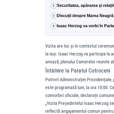
Securitatea, apărarea și relaț
2
Discuții despre Marea Neagră ș
3
Isaac Herzog va vorbi în Parl
4
Vizita are loc și în contextul ceremo
la Iași. Isaac Herzog va participa la
amiază, plenului Camerelor reunite a
Întâlnire la Palatul Cotroceni
Potrivit Administrației Prezidențiale,
este programată luni, la ora 10:00. Ce
convorbiri oficiale, declarații comune
„Vizita Preşedintelui Isaac Herzog se 
reflectă angajamentul comun pentru c