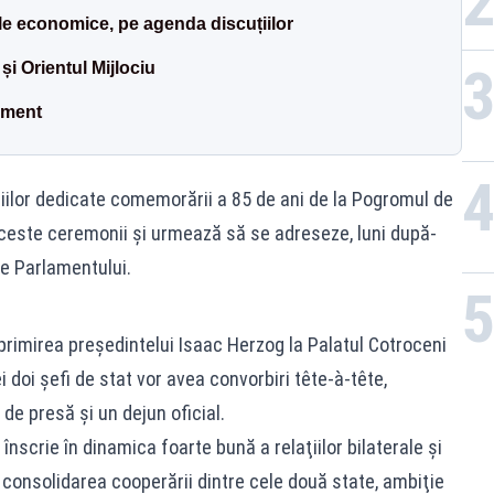
iile economice, pe agenda discuțiilor
i Orientul Mijlociu
ament
niilor dedicate comemorării a 85 de ani de la Pogromul de
 aceste ceremonii și urmează să se adreseze, luni după-
le Parlamentului.
 primirea președintelui Isaac Herzog la Palatul Cotroceni
i doi șefi de stat vor avea convorbiri tête-à-tête,
 de presă și un dejun oficial.
înscrie în dinamica foarte bună a relaţiilor bilaterale şi
onsolidarea cooperării dintre cele două state, ambiţie