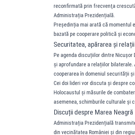
reconfirmată prin frecvenţa crescută a
Administrația Prezidențială.
Președinția mai arată că momentul evi
bazată pe cooperare politică și econ
Securitatea, apărarea și relați
Pe agenda discuțiilor dintre Nicușor 
și aprofundare a relațiilor bilaterale
cooperarea în domeniul securității și 
Cei doi lideri vor discuta și despre c
Holocaustul și măsurile de combatere
asemenea, schimburile culturale și c
Discuții despre Marea Neagră ș
Administrația Prezidențială transmite
din vecinătatea României și din regiun