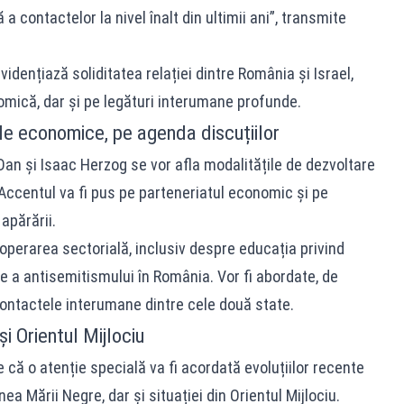
 contactelor la nivel înalt din ultimii ani”, transmite
dențiază soliditatea relației dintre România și Israel,
omică, dar și pe legături interumane profunde.
ile economice, pe agenda discuțiilor
Dan și Isaac Herzog se vor afla modalitățile de dezvoltare
. Accentul va fi pus pe parteneriatul economic și pe
apărării.
ooperarea sectorială, inclusiv despre educația privind
 a antisemitismului în România. Vor fi abordate, de
ontactele interumane dintre cele două state.
i Orientul Mijlociu
 că o atenție specială va fi acordată evoluțiilor recente
ea Mării Negre, dar și situației din Orientul Mijlociu.