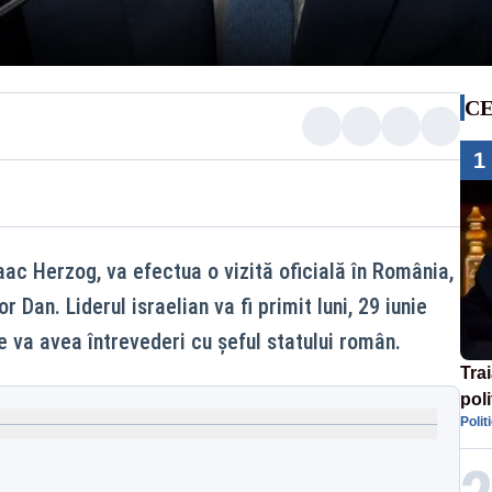
CE
1
saac Herzog, va efectua o vizită oficială în România,
r Dan. Liderul israelian va fi primit luni, 29 iunie
e va avea întrevederi cu șeful statului român.
Tra
poli
Polit
înse
Rom