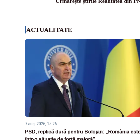
Urmărește știrile Realitatea din P
ACTUALITATE
7 aug. 2026, 15:26
PSD, replică dură pentru Bolojan: „România est
într-o situație de forță majoră”