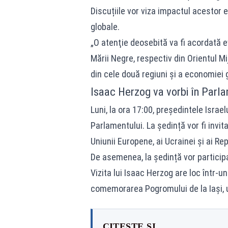
Discuțiile vor viza impactul acestor 
globale.
„O atenţie deosebită va fi acordată e
Mării Negre, respectiv din Orientul M
din cele două regiuni şi a economiei 
Isaac Herzog va vorbi în Parl
Luni, la ora 17:00, președintele Israe
Parlamentului. La ședință vor fi invit
Uniunii Europene, ai Ucrainei și ai Re
De asemenea, la ședință vor participa 
Vizita lui Isaac Herzog are loc într
comemorarea Pogromului de la Iași, un
CITEȘTE ȘI