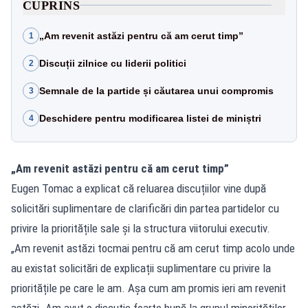
CUPRINS
„Am revenit astăzi pentru că am cerut timp”
1
Discuții zilnice cu liderii politici
2
Semnale de la partide și căutarea unui compromis
3
Deschidere pentru modificarea listei de miniștri
4
„Am revenit astăzi pentru că am cerut timp”
Eugen Tomac a explicat că reluarea discuțiilor vine după
solicitări suplimentare de clarificări din partea partidelor cu
privire la prioritățile sale și la structura viitorului executiv.
„Am revenit astăzi tocmai pentru că am cerut timp acolo unde
au existat solicitări de explicații suplimentare cu privire la
prioritățile pe care le am. Așa cum am promis ieri am revenit
astăzi. Am avut o discuție foarte bună la grupul minorităților