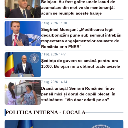
Bolojan: Au fost golite unele lacuri de
acumulare din motive de mentenanță;
acum se reumplu aceste baraje
7 aug. 2026, 15:28
Siegfried Mureșan: „Modificarea legii
decarbonizării pune sub semnul întrebării
respectarea angajamentelor asumate de
România prin PNRR”
7 aug. 2026, 14:51
Ședința de guvern se amână pentru ora
15:00. Bolojan nu a obținut toate avizele
7 aug. 2026, 14:34
Dramă uriașă! Seniorii României, între
pensii mici și dorul de copiii plecați în
străinătate: "Vin doar odată pe an"
POLITICA INTERNA - LOCALA