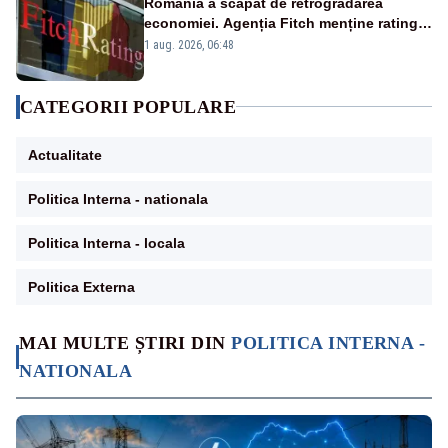
România a scăpat de retrogradarea
economiei. Agenția Fitch menține ratingul
„BBB-” cu perspectivă negativă
1 aug. 2026, 06:48
CATEGORII POPULARE
Actualitate
Politica Interna - nationala
Politica Interna - locala
Politica Externa
MAI MULTE ȘTIRI DIN
POLITICA INTERNA -
NATIONALA