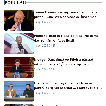
POPULAR
Traian Băsescu îi torpilează pe politicienii
puterii: Cine vrea să vadă ce înseamnă să
fii prost, se uită la România
1 aug. 2026, 07:13
Piedone, atac la clasa politică: Nu le mai
dați românilor false iluzii
1 aug. 2026, 08:47
Nicușor Dan, după ce Fitch a păstrat
ratingul de țară: „În ciuda zgomotului
politic, România funcționează”
1 aug. 2026, 10:34
Ursula von der Leyen laudă Ucraina
pentru sprijinul acordat ... Franței. Nicio
reacție privind ajutorul energetic promis
1 aug. 2026, 11:59
României