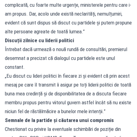
complicată, cu foarte multe urgențe, ministerele pentru care i-
am propus. Dar, acolo unde există neclarități, nemulțumiri,
evident că sunt dispus să discut cu partidele și putem propune
alte persoane agreate de toată lumea.”
Discuții zilnice cu liderii politici
Întrebat dacă urmează o nouă rundă de consultări, premierul
desemnat a precizat că dialogul cu partidele este unul
constant.
„Eu discut cu lideri politici în fiecare zi și evident că prin acest
mesaj pe care îl transmit îi asigur pe toți liderii politici de toată
buna mea credință și de disponibilitatea de a discuta fiecare
membru propus pentru viitorul guvern astfel încât să nu existe
niciun fel de răstălmăcire a bunelor mele intenții.”
Semnale de la partide și căutarea unui compromis
Chestionat cu privire la eventuale schimbări de poziție din