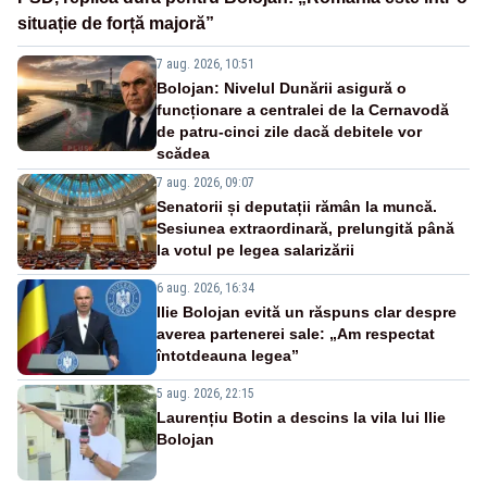
situație de forță majoră”
7 aug. 2026, 10:51
Bolojan: Nivelul Dunării asigură o
funcționare a centralei de la Cernavodă
de patru-cinci zile dacă debitele vor
scădea
7 aug. 2026, 09:07
Senatorii și deputații rămân la muncă.
Sesiunea extraordinară, prelungită până
la votul pe legea salarizării
6 aug. 2026, 16:34
Ilie Bolojan evită un răspuns clar despre
averea partenerei sale: „Am respectat
întotdeauna legea”
5 aug. 2026, 22:15
Laurențiu Botin a descins la vila lui Ilie
Bolojan