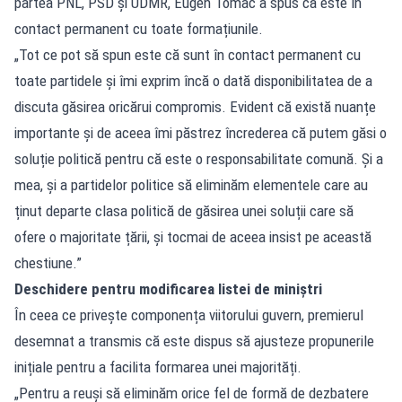
partea PNL, PSD și UDMR, Eugen Tomac a spus că este în
contact permanent cu toate formațiunile.
„Tot ce pot să spun este că sunt în contact permanent cu
toate partidele și îmi exprim încă o dată disponibilitatea de a
discuta găsirea oricărui compromis. Evident că există nuanțe
importante și de aceea îmi păstrez încrederea că putem găsi o
soluție politică pentru că este o responsabilitate comună. Și a
mea, și a partidelor politice să eliminăm elementele care au
ținut departe clasa politică de găsirea unei soluții care să
ofere o majoritate țării, și tocmai de aceea insist pe această
chestiune.”
Deschidere pentru modificarea listei de miniștri
În ceea ce privește componența viitorului guvern, premierul
desemnat a transmis că este dispus să ajusteze propunerile
inițiale pentru a facilita formarea unei majorități.
„Pentru a reuși să eliminăm orice fel de formă de dezbatere