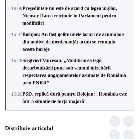
Președintele nu este de acord cu legea urșilor.
18:08
Nicușor Dan o retrimite în Parlament pentru
modificări
Bolojan: Au fost golite unele lacuri de acumulare
15:37
din motive de mentenanță; acum se reumplu
aceste baraje
Siegfried Mureșan: „Modificarea legii
15:28
decarbonizării pune sub semnul întrebării
respectarea angajamentelor asumate de România
prin PNRR”
PSD, replică dură pentru Bolojan: „România este
15:26
într-o situație de forță majoră”
Distribuie articolul