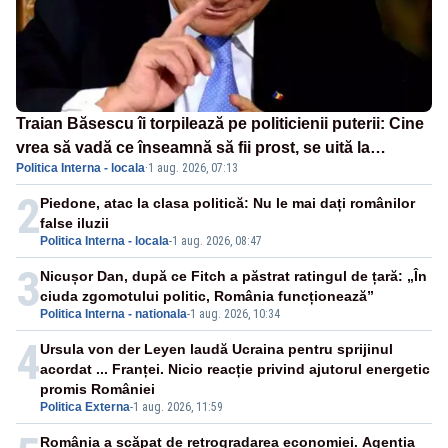
Traian Băsescu îi torpilează pe politicienii puterii: Cine
vrea să vadă ce înseamnă să fii prost, se uită la
Politica Interna - locala
·
1 aug. 2026, 07:13
România
2
Piedone, atac la clasa politică: Nu le mai dați românilor
false iluzii
Politica Interna - locala
-
1 aug. 2026, 08:47
3
Nicușor Dan, după ce Fitch a păstrat ratingul de țară: „În
ciuda zgomotului politic, România funcționează”
Politica Interna - nationala
-
1 aug. 2026, 10:34
4
Ursula von der Leyen laudă Ucraina pentru sprijinul
acordat ... Franței. Nicio reacție privind ajutorul energetic
promis României
Politica Externa
-
1 aug. 2026, 11:59
România a scăpat de retrogradarea economiei. Agenția