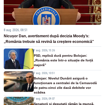
8 aug. 2026, 08:51
Nicușor Dan, avertisment după decizia Moody’s:
„România trebuie să revină la creștere economică”
7 aug. 2026, 15:26
PSD, replică dură pentru Bolojan:
„România este într-o situație de forță
majoră”
7 aug. 2026, 10:51
Bolojan: Nivelul Dunării asigură o
funcționare a centralei de la Cernavodă
de patru-cinci zile dacă debitele vor
scădea
7 aug. 2026, 09:07
Senatorii și deputații rămân la muncă.