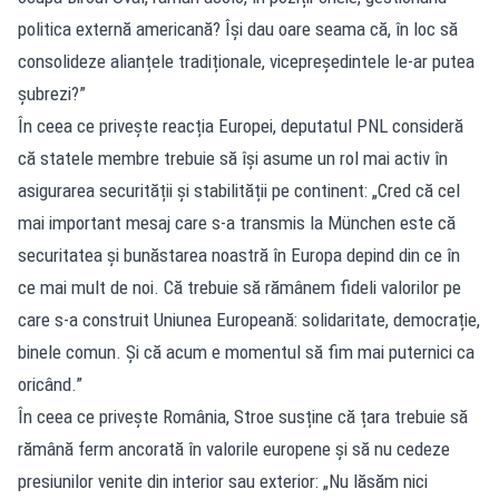
politica externă americană? Își dau oare seama că, în loc să
consolideze alianțele tradiționale, vicepreședintele le-ar putea
șubrezi?”
În ceea ce privește reacția Europei, deputatul PNL consideră
că statele membre trebuie să își asume un rol mai activ în
asigurarea securității și stabilității pe continent: „Cred că cel
mai important mesaj care s-a transmis la München este că
securitatea și bunăstarea noastră în Europa depind din ce în
ce mai mult de noi. Că trebuie să rămânem fideli valorilor pe
care s-a construit Uniunea Europeană: solidaritate, democrație,
binele comun. Și că acum e momentul să fim mai puternici ca
oricând.”
În ceea ce privește România, Stroe susține că țara trebuie să
rămână ferm ancorată în valorile europene și să nu cedeze
presiunilor venite din interior sau exterior: „Nu lăsăm nici