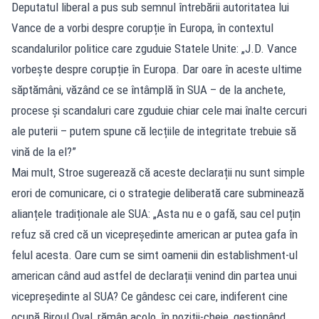
Deputatul liberal a pus sub semnul întrebării autoritatea lui
Vance de a vorbi despre corupție în Europa, în contextul
scandalurilor politice care zguduie Statele Unite: „J.D. Vance
vorbește despre corupție în Europa. Dar oare în aceste ultime
săptămâni, văzând ce se întâmplă în SUA – de la anchete,
procese și scandaluri care zguduie chiar cele mai înalte cercuri
ale puterii – putem spune că lecțiile de integritate trebuie să
vină de la el?”
Mai mult, Stroe sugerează că aceste declarații nu sunt simple
erori de comunicare, ci o strategie deliberată care subminează
alianțele tradiționale ale SUA: „Asta nu e o gafă, sau cel puțin
refuz să cred că un vicepreședinte american ar putea gafa în
felul acesta. Oare cum se simt oamenii din establishment-ul
american când aud astfel de declarații venind din partea unui
vicepreședinte al SUA? Ce gândesc cei care, indiferent cine
ocupă Biroul Oval, rămân acolo, în poziții-cheie, gestionând