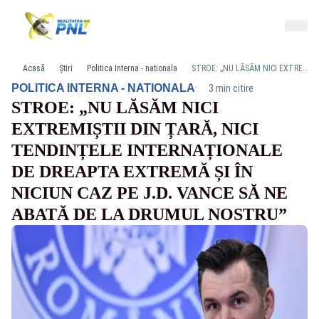
Acasă
Știri
Politica Interna - nationala
STROE: „NU LĂSĂM NICI EXTREMIȘTII DIN ȚARĂ, NICI TENDINȚELE INTERNAȚIONALE DE DREAPTA EXTREMĂ ȘI ÎN NICIUN CAZ PE J.D. VANCE SĂ NE ABATĂ DE LA DRUMUL NOSTRU”
·
POLITICA INTERNA - NATIONALA
3 min citire
STROE: „NU LĂSĂM NICI
EXTREMIȘTII DIN ȚARĂ, NICI
TENDINȚELE INTERNAȚIONALE
DE DREAPTA EXTREMĂ ȘI ÎN
NICIUN CAZ PE J.D. VANCE SĂ NE
ABATĂ DE LA DRUMUL NOSTRU”