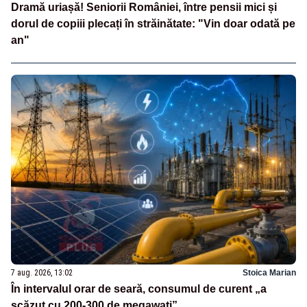
Dramă uriașă! Seniorii României, între pensii mici și
dorul de copiii plecați în străinătate: "Vin doar odată pe
an"
7 aug. 2026, 13:02
Stoica Marian
În intervalul orar de seară, consumul de curent „a
scăzut cu 200-300 de megawați”