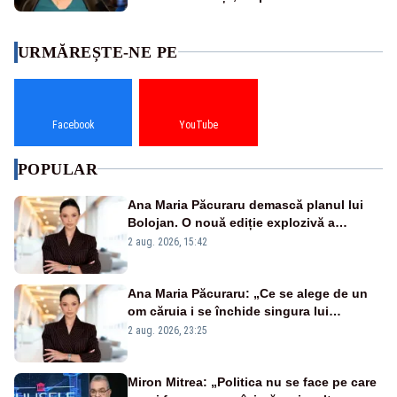
URMĂREȘTE-NE PE
Facebook
YouTube
POPULAR
Ana Maria Păcuraru demască planul lui
Bolojan. O nouă ediție explozivă a
emisiunii „Miza Zilei” la Realitatea PLUS
2 aug. 2026, 15:42
Ana Maria Păcuraru: „Ce se alege de un
om căruia i se închide singura lui
portiță?”
2 aug. 2026, 23:25
Miron Mitrea: „Politica nu se face pe care