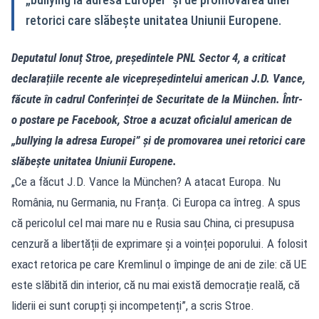
retorici care slăbește unitatea Uniunii Europene.
Deputatul Ionuț Stroe, președintele PNL Sector 4, a criticat
declarațiile recente ale vicepreședintelui american J.D. Vance,
făcute în cadrul Conferinței de Securitate de la München. Într-
o postare pe Facebook, Stroe a acuzat oficialul american de
„bullying la adresa Europei” și de promovarea unei retorici care
slăbește unitatea Uniunii Europene.
„Ce a făcut J.D. Vance la München? A atacat Europa. Nu
România, nu Germania, nu Franța. Ci Europa ca întreg. A spus
că pericolul cel mai mare nu e Rusia sau China, ci presupusa
cenzură a libertății de exprimare și a voinței poporului. A folosit
exact retorica pe care Kremlinul o împinge de ani de zile: că UE
este slăbită din interior, că nu mai există democrație reală, că
liderii ei sunt corupți și incompetenți”, a scris Stroe.