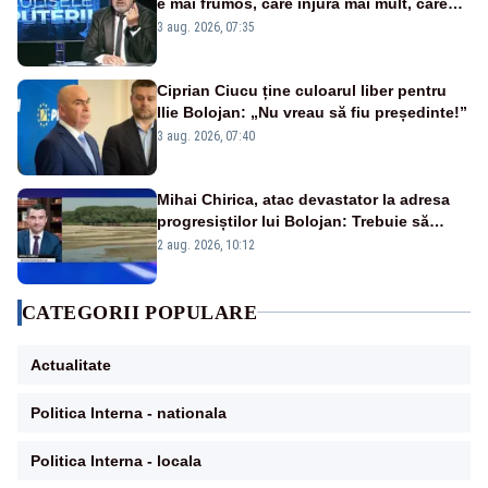
e mai frumos, care înjură mai mult, care
țipă mai tare, ci pe proiecte”
3 aug. 2026, 07:35
Ciprian Ciucu ține culoarul liber pentru
Ilie Bolojan: „Nu vreau să fiu președinte!”
3 aug. 2026, 07:40
Mihai Chirica, atac devastator la adresa
progresiștilor lui Bolojan: Trebuie să
protejăm și natura, dar nu șținem omaneii
2 aug. 2026, 10:12
în stare permanentă de alertă
CATEGORII POPULARE
Actualitate
Politica Interna - nationala
Politica Interna - locala