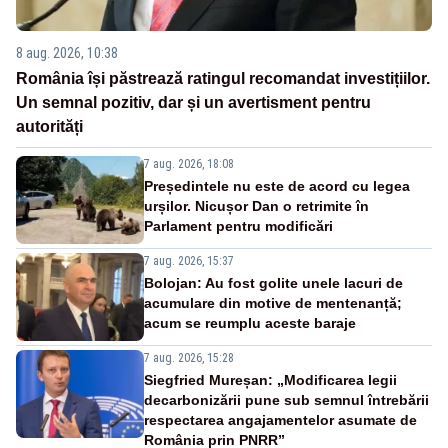
8 aug. 2026, 10:38
România își păstrează ratingul recomandat investițiilor.
Un semnal pozitiv, dar și un avertisment pentru
autorități
7 aug. 2026, 18:08
Președintele nu este de acord cu legea
urșilor. Nicușor Dan o retrimite în
Parlament pentru modificări
7 aug. 2026, 15:37
Bolojan: Au fost golite unele lacuri de
acumulare din motive de mentenanță;
acum se reumplu aceste baraje
7 aug. 2026, 15:28
Siegfried Mureșan: „Modificarea legii
decarbonizării pune sub semnul întrebării
respectarea angajamentelor asumate de
România prin PNRR”