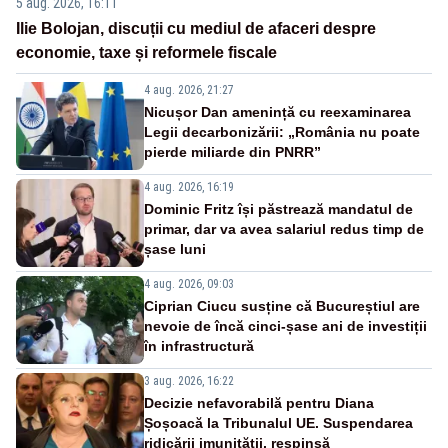
5 aug. 2026, 16:11
Ilie Bolojan, discuții cu mediul de afaceri despre
economie, taxe și reformele fiscale
4 aug. 2026, 21:27
Nicușor Dan amenință cu reexaminarea
Legii decarbonizării: „România nu poate
pierde miliarde din PNRR”
4 aug. 2026, 16:19
Dominic Fritz își păstrează mandatul de
primar, dar va avea salariul redus timp de
șase luni
4 aug. 2026, 09:03
Ciprian Ciucu susține că Bucureștiul are
nevoie de încă cinci-șase ani de investiții
în infrastructură
3 aug. 2026, 16:22
Decizie nefavorabilă pentru Diana
Șoșoacă la Tribunalul UE. Suspendarea
ridicării imunității, respinsă