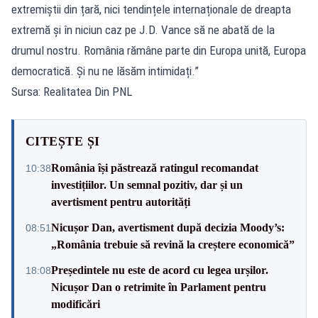
extremiștii din țară, nici tendințele internaționale de dreapta
extremă și în niciun caz pe J.D. Vance să ne abată de la
drumul nostru. România rămâne parte din Europa unită, Europa
democratică. Și nu ne lăsăm intimidați.”
Sursa: Realitatea Din PNL
CITEȘTE ȘI
România își păstrează ratingul recomandat
10:38
investițiilor. Un semnal pozitiv, dar și un
avertisment pentru autorități
Nicușor Dan, avertisment după decizia Moody’s:
08:51
„România trebuie să revină la creștere economică”
Președintele nu este de acord cu legea urșilor.
18:08
Nicușor Dan o retrimite în Parlament pentru
modificări