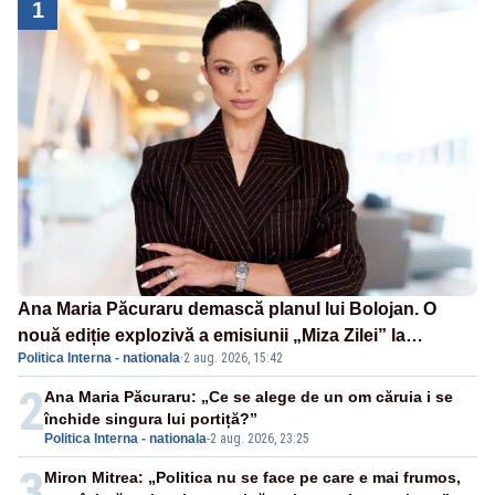
1
Ana Maria Păcuraru demască planul lui Bolojan. O
nouă ediție explozivă a emisiunii „Miza Zilei” la
Politica Interna - nationala
·
2 aug. 2026, 15:42
Realitatea PLUS
2
Ana Maria Păcuraru: „Ce se alege de un om căruia i se
închide singura lui portiță?”
Politica Interna - nationala
-
2 aug. 2026, 23:25
3
Miron Mitrea: „Politica nu se face pe care e mai frumos,