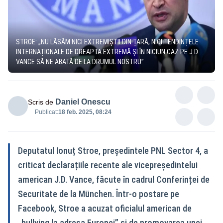
STROE: „NU LĂSĂM NICI EXTREMIȘTII DIN ȚARĂ, NICI TENDINȚELE
INTERNAȚIONALE DE DREAPTA EXTREMĂ ȘI ÎN NICIUN CAZ PE J.D.
VANCE SĂ NE ABATĂ DE LA DRUMUL NOSTRU”
Daniel Onescu
Scris de
Publicat:
18 feb. 2025, 08:24
Deputatul Ionuț Stroe, președintele PNL Sector 4, a
criticat declarațiile recente ale vicepreședintelui
american J.D. Vance, făcute în cadrul Conferinței de
Securitate de la München. Într-o postare pe
Facebook, Stroe a acuzat oficialul american de
„bullying la adresa Europei” și de promovarea unei